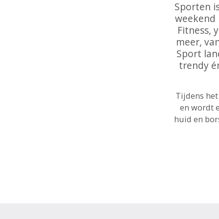
Sporten is
90B
weekend u
90C
Fitness,
90D
meer, van
90E
90F
Sport lan
90G
trendy é
90H
95C
95D
Tijdens he
95E
en wordt e
95F
huid en bor
95G