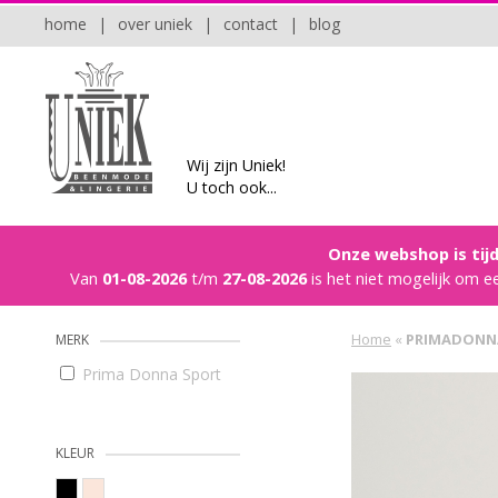
home
|
over uniek
|
contact
|
blog
Wij zijn Uniek!
U toch ook...
Onze webshop is tijd
Van
01-08-2026
t/m
27-08-2026
is het niet mogelijk om e
Home
«
PRIMADONN
MERK
Prima Donna Sport
KLEUR