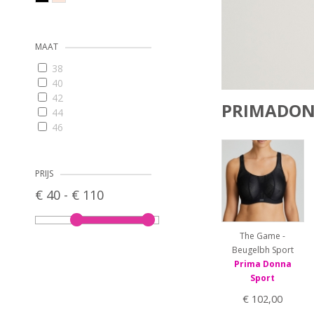
MAAT
38
40
42
PRIMADON
44
46
48
50
52
PRIJS
65D
€ 40 - € 110
65E
65F
65G
The Game -
70C
Beugelbh Sport
70D
Prima Donna
70E
Sport
70F
€ 102,00
70G