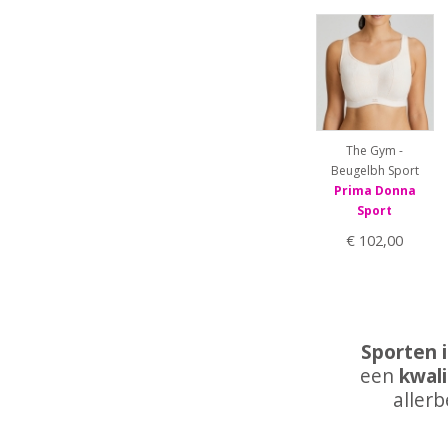
70H
75B
75C
75D
75E
75F
75G
The Gym -
75H
Beugelbh Sport
80B
Prima Donna
80C
Sport
80D
80E
€ 102,00
80F
80G
80H
85B
85C
Sporten 
85D
een
kwali
85E
allerb
85F
85G
85H