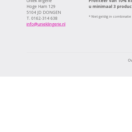
Uniek lingerie
Profiteer van 10% k
Hoge Ham 129
u minimaal 3 produc
5104 JD DONGEN
* Niet geldig in combinatie
T. 0162-314 638
info@unieklingerie.nl
Ov