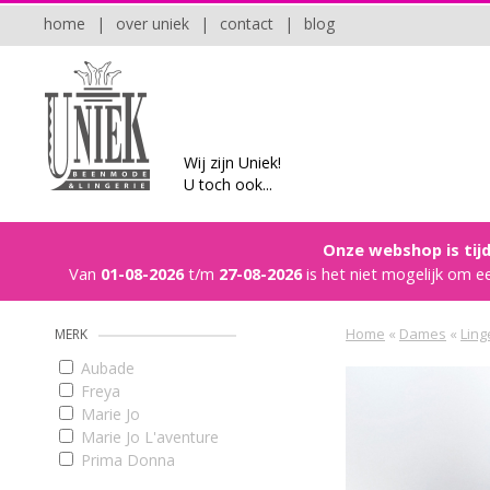
home
|
over uniek
|
contact
|
blog
Wij zijn Uniek!
U toch ook...
Onze webshop is tijd
Van
01-08-2026
t/m
27-08-2026
is het niet mogelijk om e
Home
«
Dames
«
Ling
MERK
Aubade
Freya
Marie Jo
Marie Jo L'aventure
Prima Donna
Prima Donna Twist