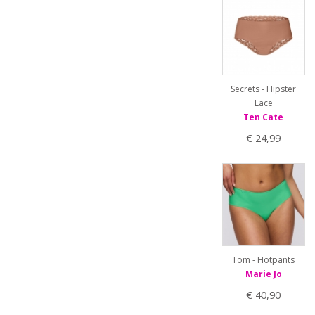
Secrets - Hipster
Lace
Ten Cate
€ 24,99
Tom - Hotpants
Marie Jo
€ 40,90