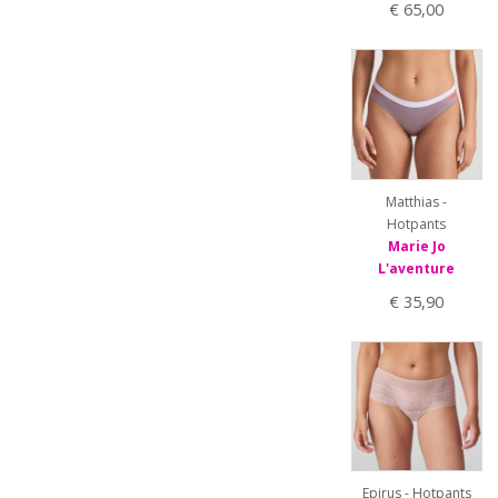
€ 65,00
Matthias -
Hotpants
Marie Jo
L'aventure
€ 35,90
Epirus - Hotpants