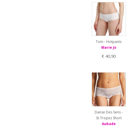
Tom - Hotpants
Marie Jo
€ 40,90
Danse Des Sens -
St-Tropez Short
Aubade