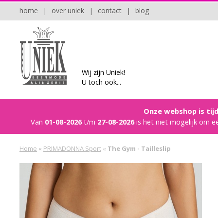
home
|
over uniek
|
contact
|
blog
Wij zijn Uniek!
U toch ook...
Onze webshop is tijd
Van
01-08-2026
t/m
27-08-2026
is het niet mogelijk om e
Home
«
PRIMADONNA Sport
«
The Gym - Tailleslip