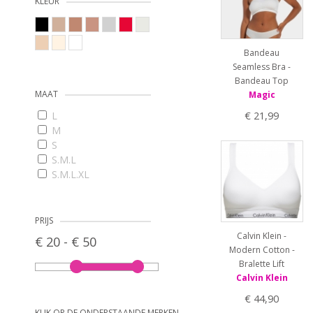
KLEUR
Bandeau
Seamless Bra -
Bandeau Top
MAAT
Magic
€ 21,99
L
M
S
S.M.L
S.M.L.XL
XL
XS
XXL
PRIJS
Calvin Klein -
€ 20 - € 50
Modern Cotton -
Bralette Lift
Calvin Klein
€ 44,90
KLIK OP DE ONDERSTAANDE MERKEN