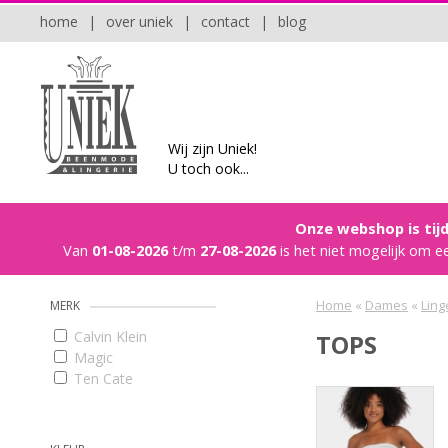
home
|
over uniek
|
contact
|
blog
Wij zijn Uniek!
U toch ook...
Onze webshop is tijd
Van
01-08-2026
t/m
27-08-2026
is het niet mogelijk om e
Home
«
Dames
«
Ling
MERK
Calvin Klein
TOPS
Magic
Ten Cate