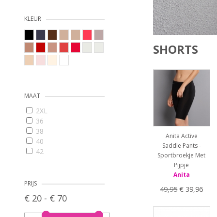
KLEUR
SHORTS
MAAT
2XL
36
38
Anita Active
40
Saddle Pants -
42
Sportbroekje Met
44
Pijpje
46
Anita
48
PRIJS
49,95
€ 39,96
L
€ 20 - € 70
M
S