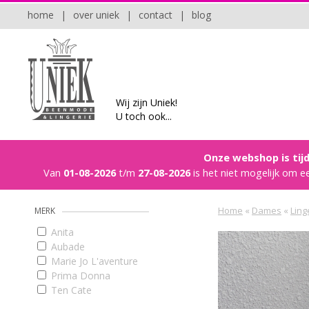
home
|
over uniek
|
contact
|
blog
Wij zijn Uniek!
U toch ook...
Onze webshop is tijd
Van
01-08-2026
t/m
27-08-2026
is het niet mogelijk om e
Home
«
Dames
«
Ling
MERK
Anita
Aubade
Marie Jo L'aventure
Prima Donna
Ten Cate