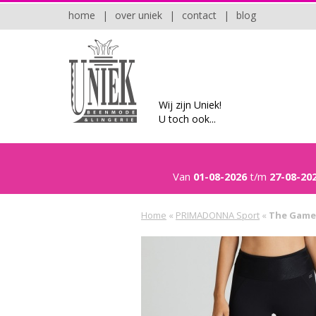
home
|
over uniek
|
contact
|
blog
Wij zijn Uniek!
U toch ook...
Van
01-08-2026
t/m
27-08-20
Home
«
PRIMADONNA Sport
«
The Game 