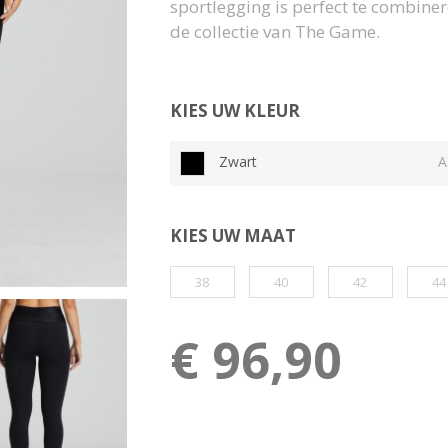
sportlegging is perfect te combiner
de collectie van The Game.
KIES UW KLEUR
Zwart
A
KIES UW MAAT
38
40
42
44
€ 96,90