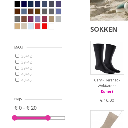
SOKKEN
MAAT
36/42
39-42
39/42
40/46
43-46
Gary - Herensok
43/46
Wol/Katoen
Kunert
47-50
47/50
PRIJS
€ 16,00
47/52
€ 0 - € 20