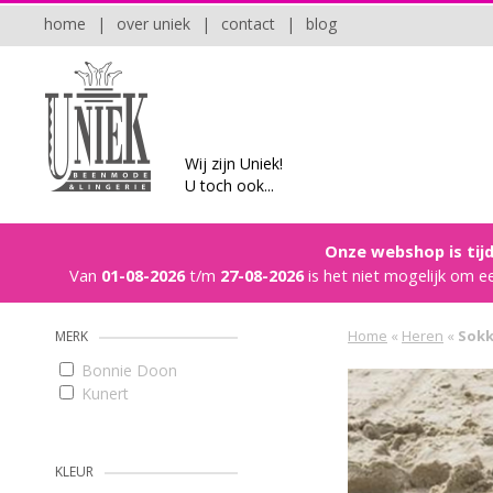
home
|
over uniek
|
contact
|
blog
Wij zijn Uniek!
U toch ook...
Onze webshop is tijd
Van
01-08-2026
t/m
27-08-2026
is het niet mogelijk om e
Home
«
Heren
«
Sok
MERK
Bonnie Doon
Kunert
KLEUR