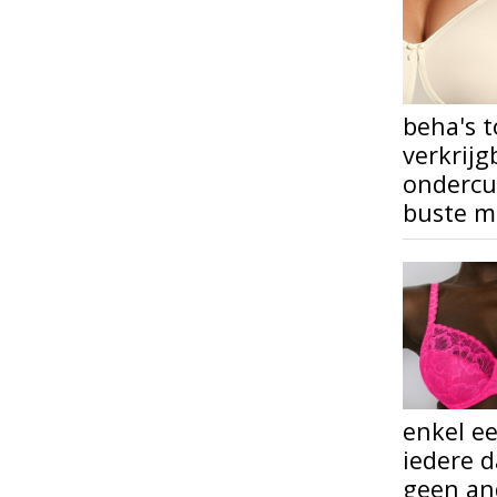
beha's t
verkrijg
ondercup
buste mo
enkel ee
iedere d
geen and