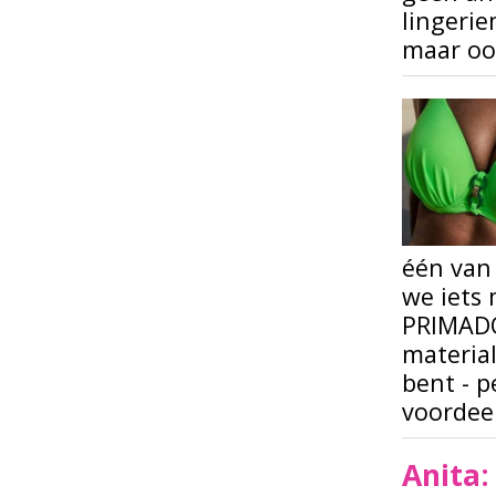
lingerie
maar ook
één van 
we iets 
PRIMADO
materia
bent - p
voordeel
Anita: