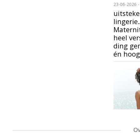
23-06-2026 -
uitsteke
lingerie
Maternit
heel ve
ding ge
én hoogw
Ov