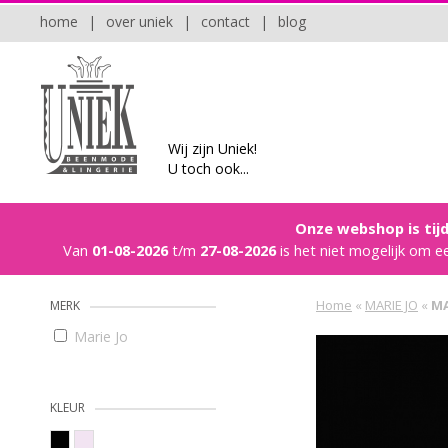
home
|
over uniek
|
contact
|
blog
Wij zijn Uniek!
U toch ook...
Onze webshop is tijd
Van
01-08-2026
t/m
27-08-2026
is het niet mogelijk om e
Home
«
MARIE JO
«
MA
MERK
Marie Jo
KLEUR