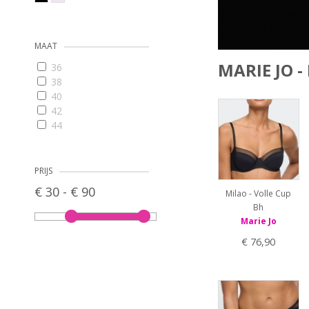
MAAT
MARIE JO -
36
38
40
42
44
46
65D
65E
PRIJS
70A
€ 30 - € 90
Milao - Volle Cup
70B
Bh
70C
Marie Jo
70D
70E
€ 76,90
70F
75A
75B
75C