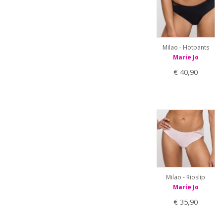
75D
75E
75F
80A
80B
Milao - Hotpants
80C
Marie Jo
80D
€ 40,90
80E
80F
85A
85B
85C
85D
85E
90B
90C
90D
Milao - Rioslip
Marie Jo
€ 35,90