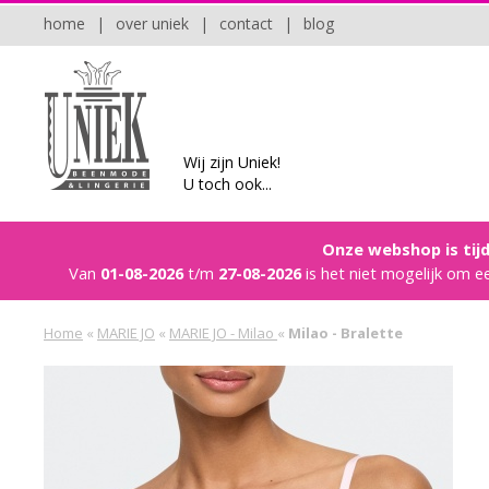
home
|
over uniek
|
contact
|
blog
Wij zijn Uniek!
U toch ook...
Onze webshop is tijd
Van
01-08-2026
t/m
27-08-2026
is het niet mogelijk om e
Home
«
MARIE JO
«
MARIE JO - Milao
«
Milao - Bralette