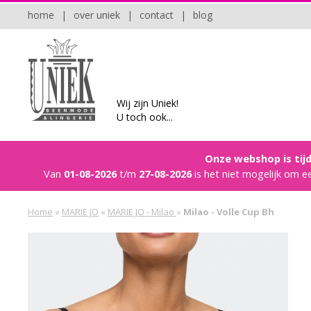
home
|
over uniek
|
contact
|
blog
Wij zijn Uniek!
U toch ook...
Onze webshop is tijd
Van
01-08-2026
t/m
27-08-2026
is het niet mogelijk om e
Home
«
MARIE JO
«
MARIE JO - Milao
«
Milao - Volle Cup Bh