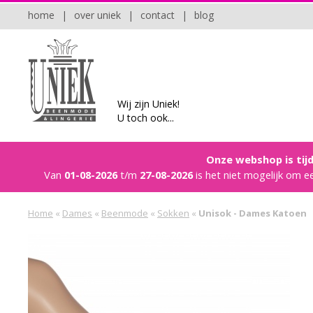
home
|
over uniek
|
contact
|
blog
Wij zijn Uniek!
U toch ook...
Onze webshop is tijd
Van
01-08-2026
t/m
27-08-2026
is het niet mogelijk om e
Home
«
Dames
«
Beenmode
«
Sokken
«
Unisok - Dames Katoen