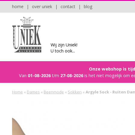
home
|
over uniek
|
contact
|
blog
Wij zijn Uniek!
U toch ook...
Onze webshop is tijd
Van
01-08-2026
t/m
27-08-2026
is het niet mogelijk om e
Home
«
Dames
«
Beenmode
«
Sokken
«
Argyle Sock - Ruiten Da