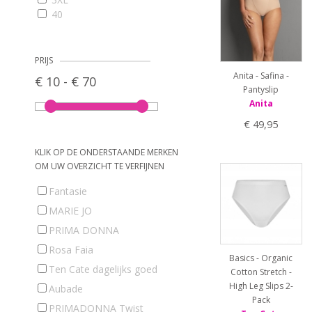
40
42
44
46
PRIJS
48
Anita - Safina -
€ 10 - € 70
4XL
Pantyslip
50
Anita
52
€ 49,95
54
65
KLIK OP DE ONDERSTAANDE MERKEN
70
OM UW OVERZICHT TE VERFIJNEN
75
80
Fantasie
85
MARIE JO
90
PRIMA DONNA
95
100
Rosa Faia
Basics - Organic
105
Ten Cate dagelijks goed
Cotton Stretch -
110
High Leg Slips 2-
Aubade
115
Pack
L
PRIMADONNA Twist