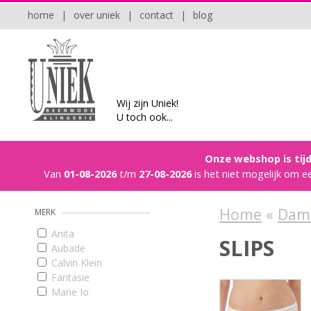
home
|
over uniek
|
contact
|
blog
Wij zijn Uniek!
U toch ook...
Onze webshop is tijd
Van
01-08-2026
t/m
27-08-2026
is het niet mogelijk om e
Home
«
Dam
MERK
Anita
SLIPS
Aubade
Calvin Klein
Fantasie
Marie Jo
Prima Donna