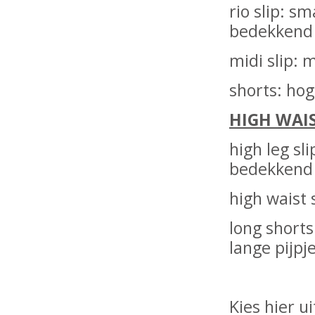
rio slip: s
bedekkend
midi slip: 
shorts: hog
HIGH WAI
high leg sli
bedekkend
high waist 
long shorts
lange pijpj
Kies hier u