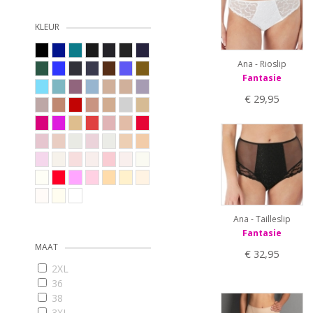
Prima Donna Twist
Rosa Faia
KLEUR
Ten Cate
Ana - Rioslip
Fantasie
€ 29,95
Ana - Tailleslip
Fantasie
MAAT
€ 32,95
2XL
36
38
3XL