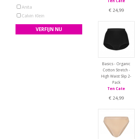
Ten Cate
L/X
Anita
€ 24,99
L/XL
Calvin Klein
M
One Size
S
S/M
XL
XS
XXL
Basics - Organic
Cotton Stretch -
High Waist Slip 2-
Pack
Ten Cate
€ 24,99