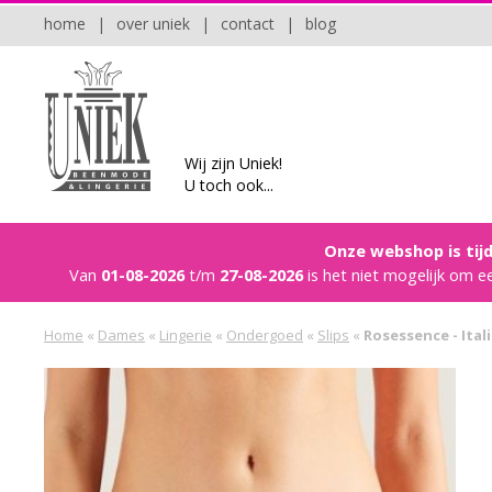
home
|
over uniek
|
contact
|
blog
Wij zijn Uniek!
U toch ook...
Onze webshop is tijd
Van
01-08-2026
t/m
27-08-2026
is het niet mogelijk om e
Home
«
Dames
«
Lingerie
«
Ondergoed
«
Slips
«
Rosessence - Ital