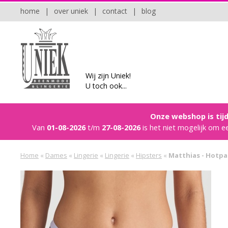
home
|
over uniek
|
contact
|
blog
Wij zijn Uniek!
U toch ook...
Onze webshop is tijd
Van
01-08-2026
t/m
27-08-2026
is het niet mogelijk om e
Home
«
Dames
«
Lingerie
«
Lingerie
«
Hipsters
«
Matthias - Hotp