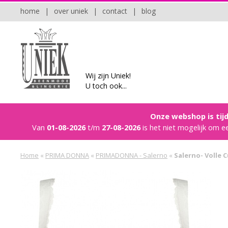
home
|
over uniek
|
contact
|
blog
Wij zijn Uniek!
U toch ook...
Onze webshop is tijd
Van
01-08-2026
t/m
27-08-2026
is het niet mogelijk om e
Home
«
PRIMA DONNA
«
PRIMADONNA - Salerno
«
Salerno- Volle C