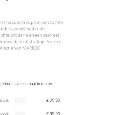
t naadloze cups in een zachte
ndjes, zowel halter als
achte broderie en een discreet
rouwelijke uitstraling. Avero is
ollectie van MARIEJO.
e kleur en vul de maat in om het
€ 99,90
antal:
€ 99,90
antal: