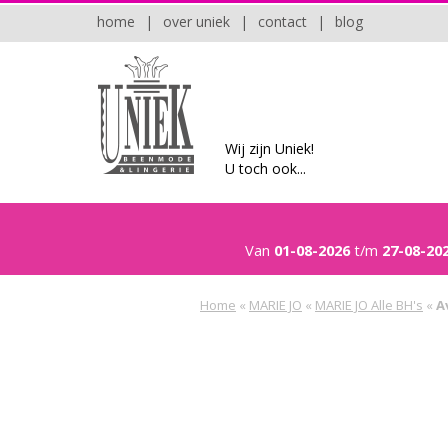
home
|
over uniek
|
contact
|
blog
Wij zijn Uniek!
U toch ook...
Van
01-08-2026
t/m
27-08-20
Home
«
MARIE JO
«
MARIE JO Alle BH's
«
A