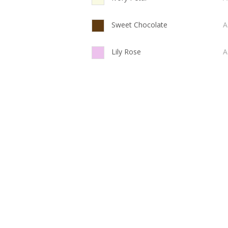
Sweet Chocolate
A
Lily Rose
A
Santorini Blue
A
Pearly Pink
A
Scarlet
A
Wit
A
Natuur
A
Cafe Latte (=Huid)
A