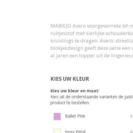
MARIEJO Avero voorgevormde bh me
ruitjesstof met sierlijke schouderba
kruislings te dragen. Avero: streelz
blokjesdesign geeft deze serie een v
al jaren een topper uit de lingeriec
KIES UW KLEUR
Kies uw kleur en maat:
Kies uit de onderstaande varianten de juist
product te bestellen.
Ballet Pink
A
Ivory Petal
A