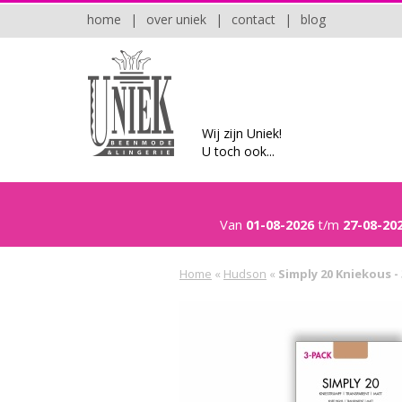
home
|
over uniek
|
contact
|
blog
Wij zijn Uniek!
U toch ook...
Van
01-08-2026
t/m
27-08-20
Home
«
Hudson
«
Simply 20 Kniekous -