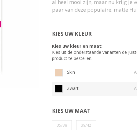
al heel mooi zijn, maar nu krijg je 
paar van deze populaire, matte Hu
KIES UW KLEUR
Kies uw kleur en maat:
Kies uit de onderstaande varianten de juist
product te bestellen.
Skin
A
Zwart
A
KIES UW MAAT
35/38
39/42