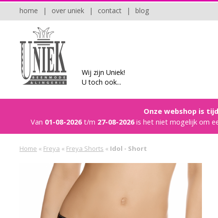
home
|
over uniek
|
contact
|
blog
Wij zijn Uniek!
U toch ook...
Onze webshop is tijd
Van
01-08-2026
t/m
27-08-2026
is het niet mogelijk om e
Home
«
Freya
«
Freya Shorts
«
Idol - Short