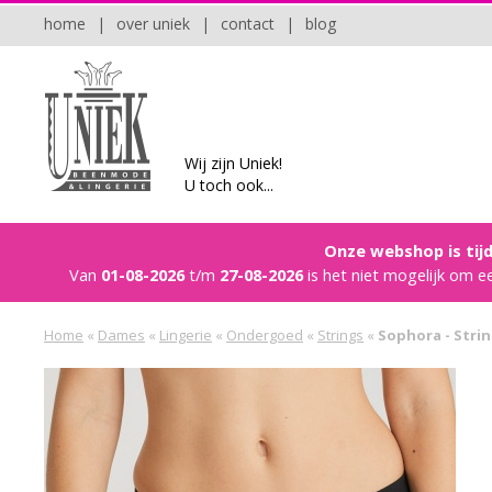
home
|
over uniek
|
contact
|
blog
Wij zijn Uniek!
U toch ook...
Onze webshop is tijd
Van
01-08-2026
t/m
27-08-2026
is het niet mogelijk om e
Home
«
Dames
«
Lingerie
«
Ondergoed
«
Strings
«
Sophora - Stri