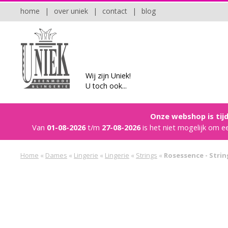
home
|
over uniek
|
contact
|
blog
Wij zijn Uniek!
U toch ook...
Onze webshop is tijd
Van
01-08-2026
t/m
27-08-2026
is het niet mogelijk om e
Home
«
Dames
«
Lingerie
«
Lingerie
«
Strings
«
Rosessence - Strin