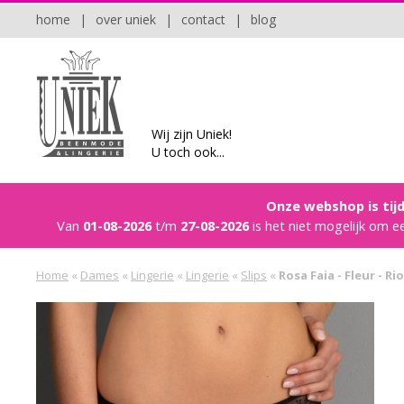
home
|
over uniek
|
contact
|
blog
Wij zijn Uniek!
U toch ook...
Onze webshop is tijd
Van
01-08-2026
t/m
27-08-2026
is het niet mogelijk om e
Home
«
Dames
«
Lingerie
«
Lingerie
«
Slips
«
Rosa Faia - Fleur - Rio