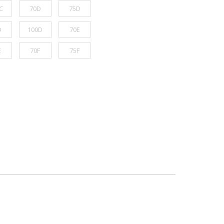
C
70D
75D
D
100D
70E
E
70F
75F