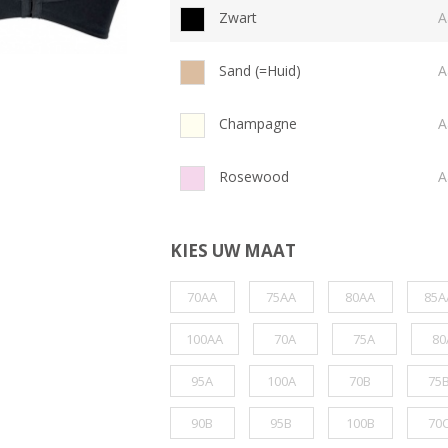
Zwart
A
Sand (=Huid)
A
Champagne
A
Rosewood
A
KIES UW MAAT
70AA
75AA
80AA
85A
100AA
70A
75A
80
95A
100A
70B
75
90B
95B
100B
70