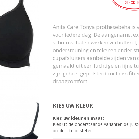
Anita Care Tonya prothesebeha is v
voor iedere dag! De aangename, exc
schuimschalen werken verhullend, 
ondersteuning en tekenen onder str
cupafsluiters aanbeide zijden van
gemaakt uit een luchtige en fijne 
zijn geheel gepolsterd met een fib
draagcomfort.
KIES UW KLEUR
Kies uw kleur en maat:
Kies uit de onderstaande varianten de juist
product te bestellen.