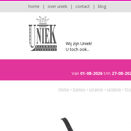
home
|
over uniek
|
contact
|
blog
Wij zijn Uniek!
U toch ook...
Van
01-08-2026
t/m
27-08-20
Home
«
Dames
«
Lingerie
«
Lingerie
«
Pro