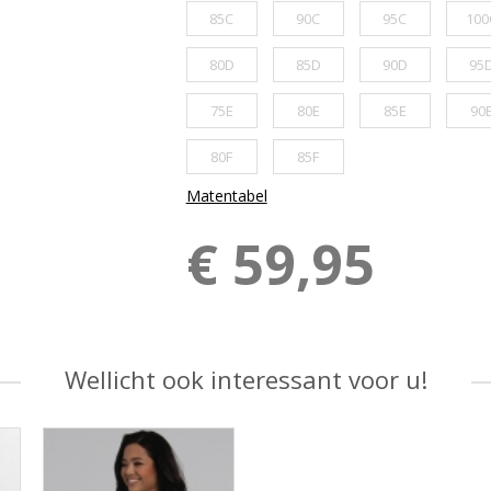
85C
90C
95C
100
80D
85D
90D
95
75E
80E
85E
90
80F
85F
Matentabel
€ 59,95
Wellicht ook interessant voor u!