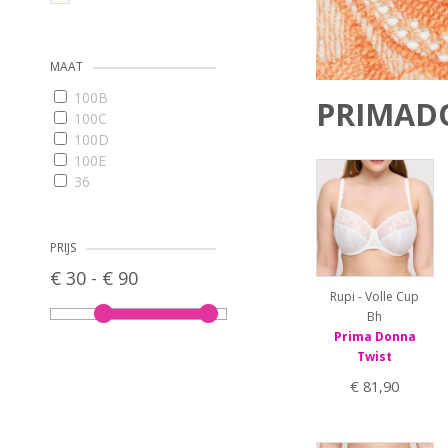
MAAT
100B
PRIMADO
100C
100D
100E
36
38
40
42
PRIJS
44
€ 30 - € 90
46
Rupi - Volle Cup
48
Bh
65E
Prima Donna
65F
Twist
65G
€ 81,90
70D
70E
70F