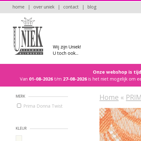
home
|
over uniek
|
contact
|
blog
Wij zijn Uniek!
U toch ook...
Onze webshop is tijd
Van
01-08-2026
t/m
27-08-2026
is het niet mogelijk om e
Home
«
PRI
MERK
Prima Donna Twist
KLEUR