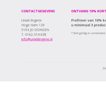
90C
90D
CONTACTGEGEVENS
ONTVANG 10% KORT
90E
90F
Uniek lingerie
Profiteer van 10% k
90G
Hoge Ham 129
u minimaal 3 produc
5104 JD DONGEN
90H
* Niet geldig in combinatie
T. 0162-314 638
95B
info@unieklingerie.nl
95C
95D
95E
95F
Ov