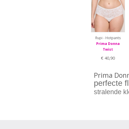
70G
70H
75C
75D
75E
75F
Rupi - Hotpants
75G
Prima Donna
75H
Twist
80C
80D
€ 40,90
80E
80F
Prima Don
80G
80H
perfecte f
85B
stralende kl
85C
85D
85E
85F
85G
85H
90B