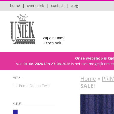
home
|
over uniek
|
contact
|
blog
Wij zijn Uniek!
U toch ook...
Onze webshop is tijd
Van
01-08-2026
t/m
27-08-2026
is het niet mogelijk om e
Home
«
PRI
MERK
SALE!
Prima Donna Twist
KLEUR