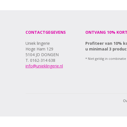
95C
95D
95E
CONTACTGEGEVENS
ONTVANG 10% KORT
Uniek lingerie
Profiteer van 10% k
Hoge Ham 129
u minimaal 3 produc
5104 JD DONGEN
* Niet geldig in combinatie
T. 0162-314 638
info@unieklingerie.nl
Ov