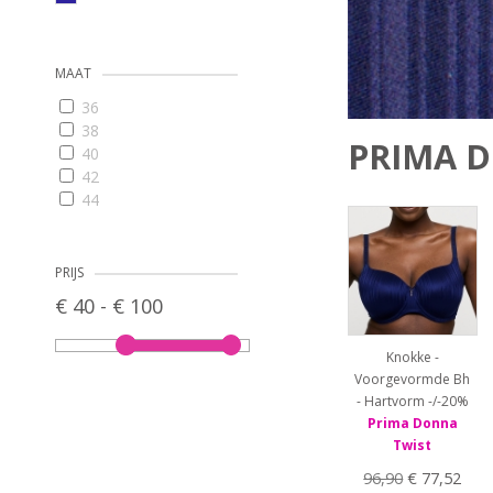
MAAT
36
38
PRIMA D
40
42
44
46
48
65E
PRIJS
65G
€ 40 - € 100
70D
70E
Knokke -
70F
Voorgevormde Bh
70G
- Hartvorm -/-20%
70H
Prima Donna
75C
Twist
75D
75E
96,90
€ 77,52