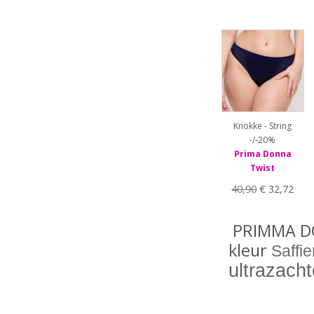
75F
75G
75H
80B
80C
80D
80E
80F
80G
Knokke - String
80H
-/-20%
85B
Prima Donna
85C
Twist
85E
40,90
€ 32,72
85F
85G
85H
PRIMMA DO
90B
kleur
Saffi
90C
ultrazacht
90D
90E
90F
95B