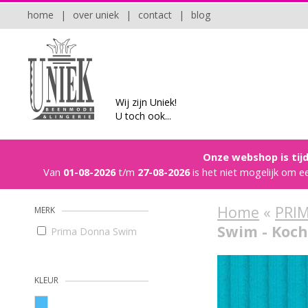
home
|
over uniek
|
contact
|
blog
Wij zijn Uniek!
U toch ook...
Onze webshop is tijd
Van
01-08-2026
t/m
27-08-2026
is het niet mogelijk om e
Home
«
PRI
MERK
Swim - Koch
Prima Donna Swim
KLEUR