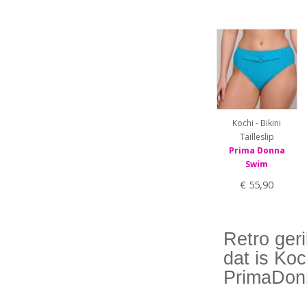
80E
80F
80G
85C
85D
85E
85F
90D
90E
Kochi - Bikini
95G
Tailleslip
Prima Donna
Swim
€ 55,90
Retro ger
dat is Koc
PrimaDon