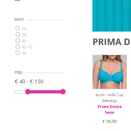
MAAT
36
38
PRIMA D
40
40-42
46
48
70D
70E
PRIJS
70F
€ 40 - € 150
70G
75C
Kochi - Volle Cup
75D
Bikinitop
75E
Prima Donna
75F
Swim
75G
80C
€ 96,90
80D