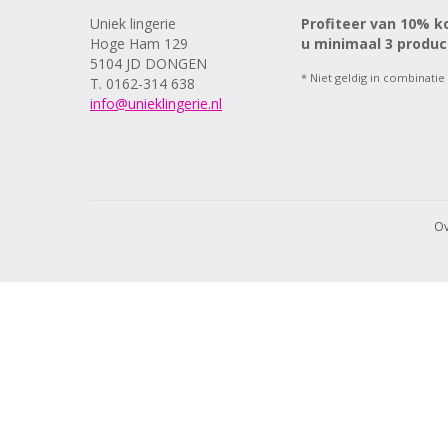
80H
Uniek lingerie
Profiteer van 10% k
80I
Hoge Ham 129
u minimaal 3 produc
85C
5104 JD DONGEN
* Niet geldig in combinatie
T. 0162-314 638
85D
info@unieklingerie.nl
85E
85F
85G
85H
85I
90C
Ov
90D
90E
90F
90G
90H
90I
95C
95D
95E
95F
95G