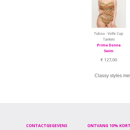
44
46
48
50
70D
70E
Tubou - Volle Cup
70F
Tankini
70G
Prima Donna
70H
Swim
70I
€ 127,00
75C
75D
75E
Classy styles met 
75F
75G
75H
75I
80C
80D
80E
80F
CONTACTGEGEVENS
ONTVANG 10% KORT
80G