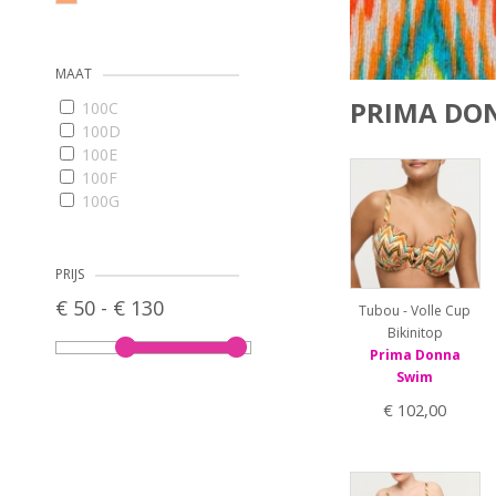
MAAT
PRIMA DO
100C
100D
100E
100F
100G
105C
105D
105E
PRIJS
105F
€ 50 - € 130
Tubou - Volle Cup
105G
Bikinitop
110C
Prima Donna
110D
Swim
110E
36
€ 102,00
38
40
42