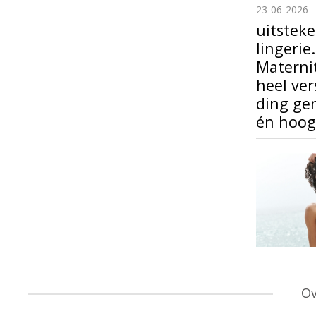
23-06-2026 -
uitsteke
lingerie
Maternit
heel ve
ding ge
én hoogw
Ov