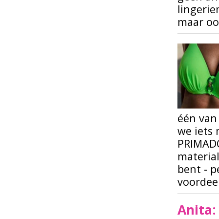
lingerie
maar ook
één van 
we iets 
PRIMADO
materia
bent - p
voordeel
Anita: