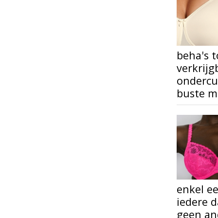
beha's t
verkrijg
ondercup
buste mo
enkel ee
iedere d
geen and