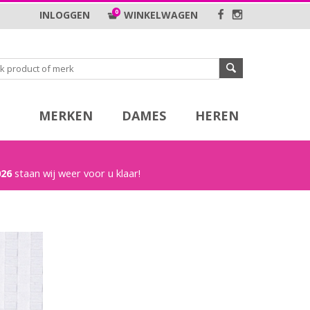
0
INLOGGEN
WINKELWAGEN
MERKEN
DAMES
HEREN
026
staan wij weer voor u klaar!