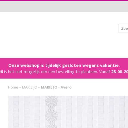
Onze webshop is tijdelijk gesloten wegens vakantie.
26
is het niet mogelijk om een bestelling te plaatsen. Vanaf
28-08-2
Home
«
MARIE JO
«
MARIE JO - Avero