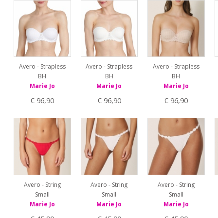
Avero - Strapless
Avero - Strapless
Avero - Strapless
BH
BH
BH
Marie Jo
Marie Jo
Marie Jo
€ 96,90
€ 96,90
€ 96,90
Avero - String
Avero - String
Avero - String
Small
Small
Small
Marie Jo
Marie Jo
Marie Jo