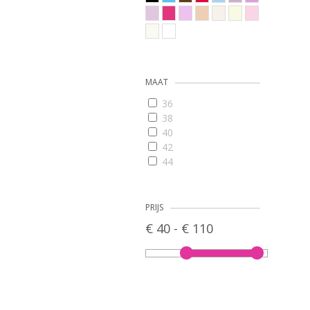
MAAT
36
38
40
42
44
46
65C
65D
PRIJS
65E
€ 40 - € 110
70A
70B
70C
70D
70E
70F