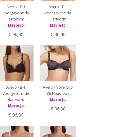
Avero - BH
Avero - BH
Voorgevormde
Voorgevormde
Hartvorm
Hartvorm
Marie Jo
Marie Jo
€ 96,90
€ 96,90
Avero - BH
Avero - Volle Cup
Voorgevormde
Bh Naadloos
Hartvorm
Marie Jo
Marie Jo
€ 96,90
€ 96,90