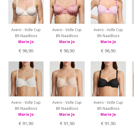
Avero - Volle Cup
Avero - Volle Cup
Avero - Volle Cup
Bh Naadloos
Bh Naadloos
Bh Naadloos
Marie Jo
Marie Jo
Marie Jo
€ 96,90
€ 96,90
€ 96,90
Avero - Volle Cup
Avero - Volle Cup
Avero - Volle Cup
Bh Naadloos
Bh Naadloos
Bh Naadloos
Marie Jo
Marie Jo
Marie Jo
€ 91,90
€ 91,90
€ 91,90