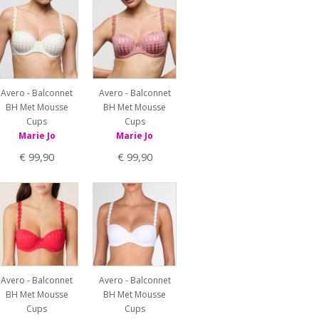
Avero - Balconnet
Avero - Balconnet
BH Met Mousse
BH Met Mousse
Cups
Cups
Marie Jo
Marie Jo
€ 99,90
€ 99,90
Avero - Balconnet
Avero - Balconnet
BH Met Mousse
BH Met Mousse
Cups
Cups