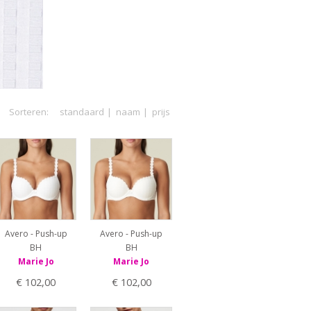
Sorteren:
standaard
naam
prijs
Avero - Push-up
Avero - Push-up
BH
BH
Marie Jo
Marie Jo
€ 102,00
€ 102,00