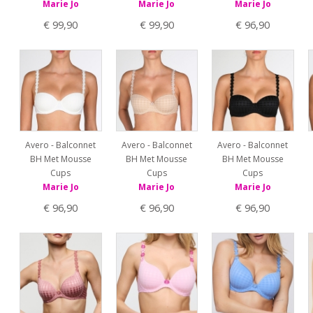
Marie Jo
Marie Jo
Marie Jo
€ 99,90
€ 99,90
€ 96,90
Avero - Balconnet
Avero - Balconnet
Avero - Balconnet
BH Met Mousse
BH Met Mousse
BH Met Mousse
Cups
Cups
Cups
Marie Jo
Marie Jo
Marie Jo
€ 96,90
€ 96,90
€ 96,90