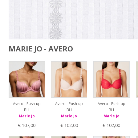
MARIE JO - AVERO
Avero - Push-up
Avero - Push-up
Avero - Push-up
BH
BH
BH
Marie Jo
Marie Jo
Marie Jo
€ 107,00
€ 102,00
€ 102,00