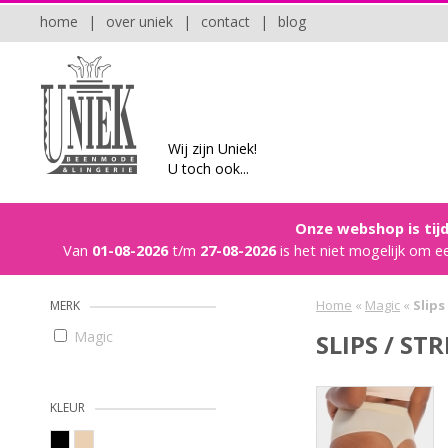
home
|
over uniek
|
contact
|
blog
Wij zijn Uniek!
U toch ook...
Onze webshop is tijd
Van
01-08-2026
t/m
27-08-2026
is het niet mogelijk om e
Home
«
Magic
«
Slips
MERK
Magic
SLIPS / ST
KLEUR