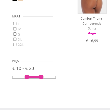
MAAT
Comfort Thong -
Corrigerende
L
String
M
Magic
S
XL
€ 16,99
XXL
PRIJS
€ 10 - € 20