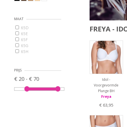
MAAT
FREYA - ID
65D
65E
65F
65G
65H
65I
65J
65K
PRIJS
65L
€ 20 - € 70
Idol -
70B
Voorgevormde
70C
Plunge BH
70D
Freya
70E
70F
€ 63,95
70G
70H
70I