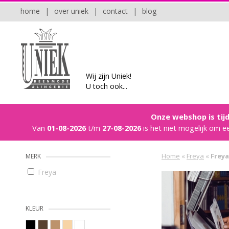
home
|
over uniek
|
contact
|
blog
Wij zijn Uniek!
U toch ook...
Onze webshop is tijd
Van
01-08-2026
t/m
27-08-2026
is het niet mogelijk om e
Home
«
Freya
«
Freya
MERK
Freya
KLEUR