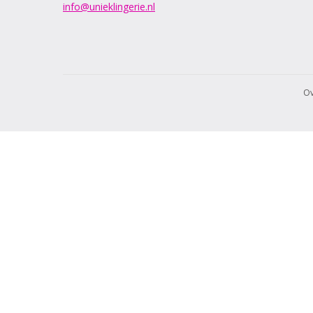
info@unieklingerie.nl
80J
80K
85B
85C
85D
85E
Ov
85F
85G
85H
85I
L
M
S
XL
XS