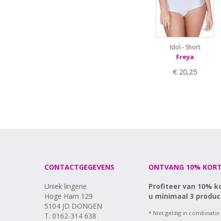
70J
70K
70L
75B
75C
Idol - Short
75D
Freya
75E
€ 20,25
75F
75G
75H
75I
75J
75K
75L
80B
80C
CONTACTGEGEVENS
ONTVANG 10% KORT
80D
80E
Uniek lingerie
Profiteer van 10% k
80F
Hoge Ham 129
u minimaal 3 produc
80G
5104 JD DONGEN
80H
* Niet geldig in combinatie
T. 0162-314 638
80I