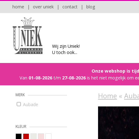
home
|
over uniek
|
contact
|
blog
Wij zijn Uniek!
U toch ook...
Onze webshop is tijd
Van
01-08-2026
t/m
27-08-2026
is het niet mogelijk om e
Home
«
Aub
MERK
Aubade
KLEUR