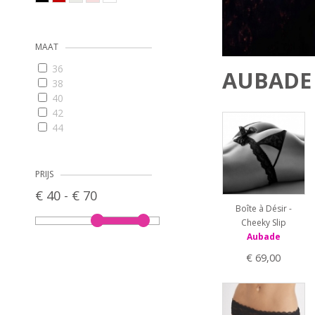
MAAT
36
AUBADE 
38
40
42
44
46
One Size
OneSize
PRIJS
€ 40 - € 70
Boîte à Désir -
Cheeky Slip
Aubade
€ 69,00