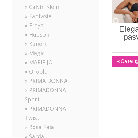
» Calvin Klein
» Fantasie
» Freya
Elega
» Hudson
pasv
» Kunert
» Magic
« Ga terug
» MARIE JO
» Oroblu
» PRIMA DONNA
» PRIMADONNA
Sport
» PRIMADONNA
Twist
» Rosa Faia
» Sarda