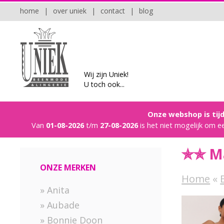
home
|
over uniek
|
contact
|
blog
Wij zijn Uniek!
U toch ook...
Onze webshop is tijd
Van
01-08-2026
t/m
27-08-2026
is het niet mogelijk om e
✯✯ Ma
ONZE MERKEN
Home
«
» Anita
» Aubade
» Bonnie Doon